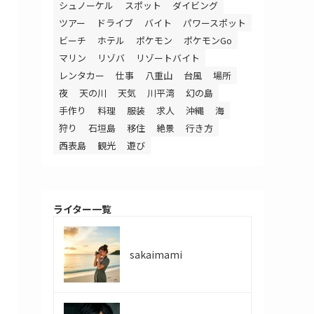
シュノーケル
スポット
ダイビング
ツアー
ドライブ
バイト
パワースポット
ビーチ
ホテル
ポケモン
ポケモンGo
マリン
リゾバ
リゾートバイト
レンタカー
仕事
八重山
台風
場所
夜
天の川
天気
川平湾
幻の島
手作り
料理
服装
求人
沖縄
海
狩り
石垣島
移住
絶景
行き方
西表島
観光
遊び
ライター一覧
sakaimami