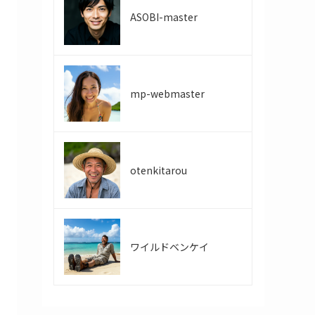
ASOBI-master
mp-webmaster
otenkitarou
ワイルドベンケイ