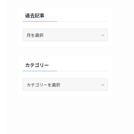
過去記事
過
去
記
事
カテゴリー
カ
テ
ゴ
リ
ー