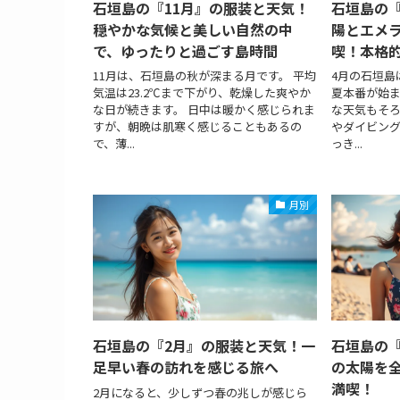
石垣島の『11月』の服装と天気！
石垣島の
穏やかな気候と美しい自然の中
陽とエメ
で、ゆったりと過ごす島時間
喫！本格
11月は、石垣島の秋が深まる月です。 平均
4月の石垣島
気温は23.2℃まで下がり、乾燥した爽やか
夏本番が始ま
な日が続きます。 日中は暖かく感じられま
な天気もそろ
すが、朝晩は肌寒く感じることもあるの
やダイビン
で、薄...
っき...
月別
石垣島の『2月』の服装と天気！一
石垣島の
足早い春の訪れを感じる旅へ
の太陽を
満喫！
2月になると、少しずつ春の兆しが感じら