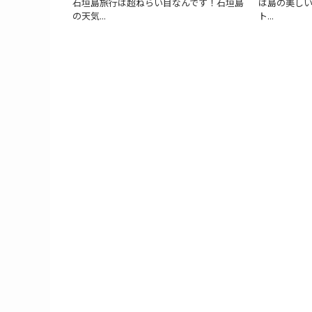
石垣島旅行は超ねらい目なんです！石垣島
は島の美し
の天気...
ト...