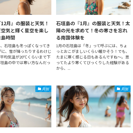
12月』の服装と天気！
石垣島の『1月』の服装と天気！太
だ空気と輝く星空を楽し
陽の光を求めて！冬の寒さを忘れ
な島時間
る南国体験を
と、石垣島も冬っぽくなってき
1月の石垣島は「冬」って呼ぶには、ちょ
がに、雪が降ったりするわけじ
っとおこがましいくらい暖かそう！でも、
平均気温が20℃くらいまで下
たまに寒く感じる日もあるんですね〜。思
石垣島の中では寒い方なんだっ
ってたより寒くてびっくりした経験がある
から、...
月別
月別