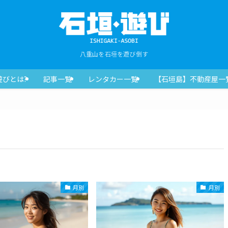
八重山を石垣を遊び倒す
遊びとは?
記事一覧
レンタカー一覧
【石垣島】不動産屋一
月別
月別