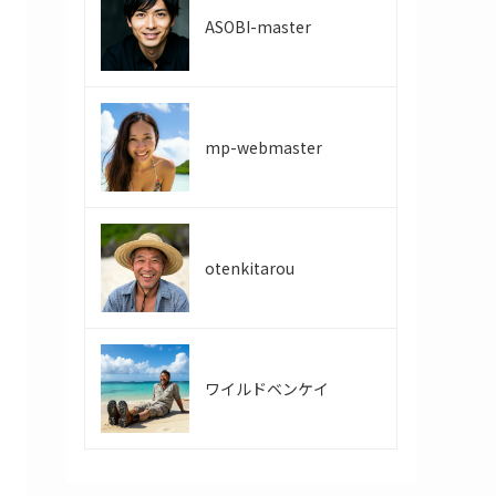
ASOBI-master
mp-webmaster
otenkitarou
ワイルドベンケイ