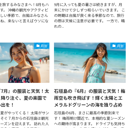
を旅するみなさまへ！8月もハ
9月に入っても夏の暑さは続きますが、月
す。 沖縄の観光やアクティビ
末にかけて少しずつ和らいでいきます。 こ
楽しい季節で、台風はみなさん
の時期は台風が良く来る季節なので、旅行
よね、来ないと言えばウソにな
の際は天候に注意が必要です。 一方で、晴
れの...
月別
月別
『7月』の服装と天気！太
石垣島の『6月』の服装と天気！梅
と降り注ぐ、夏の楽園で
雨空も吹き飛ばす！輝く太陽とエ
い出を！
メラルドグリーンの海を独り占め
夏がやってくる！ 太陽がサン
石垣島の6月、まさに最高の季節到来で
そそぐ７月からの石垣島は観光
す！ 梅雨明け間近で、本格的な夏シーズン
ーズンを迎えます。 訪れた人
への期待が高まります。 ドライブも気持ち