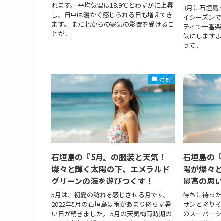
れます。 平均気温は18.9℃とわずかに上昇
8月に石垣島
し、日中は暖かく感じられる日も増えてき
イシーズンで
ます。 まだ北からの寒気の影響を受けるこ
ティで一番
とが...
気にします
って...
月別
石垣島の『5月』の服装と天気！
石垣島の
燦々と輝く太陽の下、エメラルド
陽が燦々
グリーンの海を遊びつくす！
最高の思
5月は、初夏の訪れを感じさせる月です。
待ちに待った
2022年5月の石垣島は雨があまり降らず暑
サンと降り
い日が続きました。 5月の天気梅雨時期の
のスーパーシ