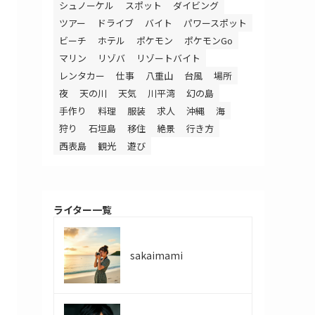
シュノーケル
スポット
ダイビング
ツアー
ドライブ
バイト
パワースポット
ビーチ
ホテル
ポケモン
ポケモンGo
マリン
リゾバ
リゾートバイト
レンタカー
仕事
八重山
台風
場所
夜
天の川
天気
川平湾
幻の島
手作り
料理
服装
求人
沖縄
海
狩り
石垣島
移住
絶景
行き方
西表島
観光
遊び
ライター一覧
sakaimami