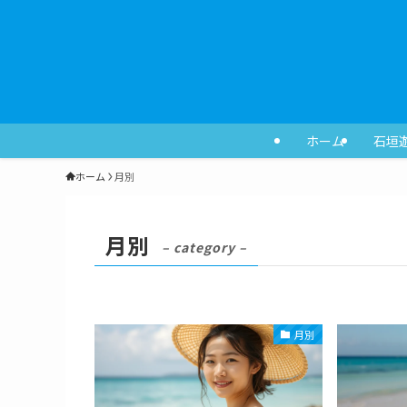
ホーム
石垣
ホーム
月別
月別
– category –
月別