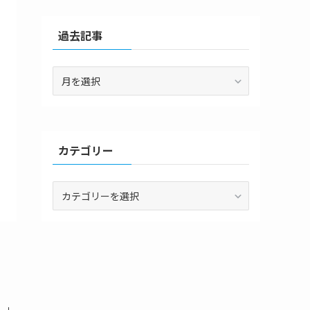
過去記事
過
去
記
事
カテゴリー
カ
テ
ゴ
リ
ー