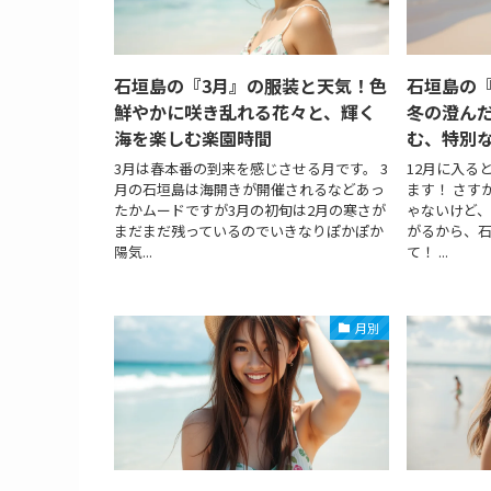
石垣島の『3月』の服装と天気！色
石垣島の『
鮮やかに咲き乱れる花々と、輝く
冬の澄ん
海を楽しむ楽園時間
む、特別
3月は春本番の到来を感じさせる月です。 3
12月に入る
月の石垣島は海開きが開催されるなどあっ
ます！ さす
たかムードですが3月の初旬は2月の寒さが
ゃないけど、
まだまだ残っているのでいきなりぽかぽか
がるから、
陽気...
て！ ...
月別