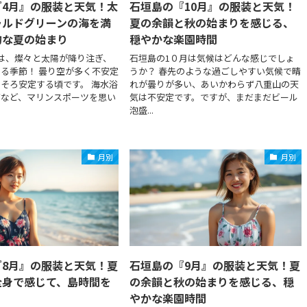
『4月』の服装と天気！太
石垣島の『10月』の服装と天気！
ラルドグリーンの海を満
夏の余韻と秋の始まりを感じる、
的な夏の始まり
穏やかな楽園時間
は、燦々と太陽が降り注ぎ、
石垣島の1０月は気候はどんな感じでしょ
る季節！ 曇り空が多く不安定
うか？ 春先のような過ごしやすい気候で晴
そろ安定する頃です。 海水浴
れが曇りが多い、あいかわらず八重山の天
グなど、マリンスポーツを思い
気は不安定です。ですが、まだまだビール
泡盛...
月別
月別
『8月』の服装と天気！夏
石垣島の『9月』の服装と天気！夏
全身で感じて、島時間を
の余韻と秋の始まりを感じる、穏
やかな楽園時間