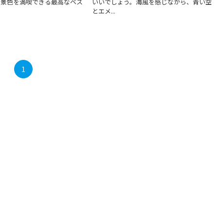
い景色を満喫できる最高なベス
いいでしょう。海風を感じながら、青い空
とエメ...
1