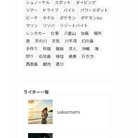
シュノーケル
スポット
ダイビング
ツアー
ドライブ
バイト
パワースポット
ビーチ
ホテル
ポケモン
ポケモンGo
マリン
リゾバ
リゾートバイト
レンタカー
仕事
八重山
台風
場所
夜
天の川
天気
川平湾
幻の島
手作り
料理
服装
求人
沖縄
海
狩り
石垣島
移住
絶景
行き方
西表島
観光
遊び
ライター一覧
sakaimami