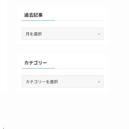
過去記事
過
去
記
事
カテゴリー
カ
テ
ゴ
リ
ー