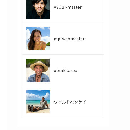
ASOBI-master
mp-webmaster
otenkitarou
ワイルドベンケイ