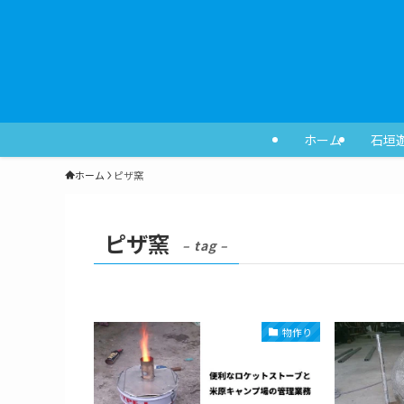
ホーム
石垣
ホーム
ピザ窯
ピザ窯
– tag –
物作り