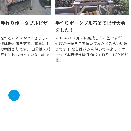
】手作りポータブルピザ
手作りポータブル石釜でピザ大会
をした！
釜を作ることはやってきました
2016.4.27 ３月末に完成した石釜ですが、
の物は据え置き式で、重量は１
何度か石焼き芋を焼いてみたところいい感
の物ばかりです。 自分はアパ
じです！ ならばパンを焼いてみよう！ ポ
で庭も土地も持っていないので
ータブル石焼き釜 手作りで作り上げたピザ
窯、...
1