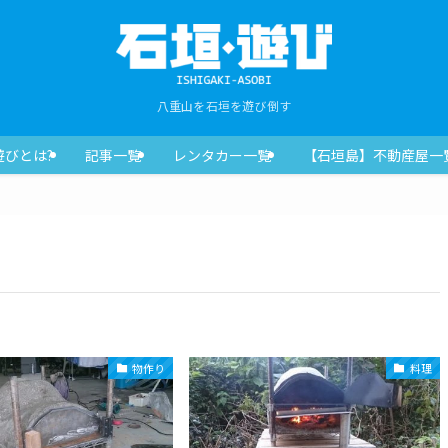
八重山を石垣を遊び倒す
遊びとは?
記事一覧
レンタカー一覧
【石垣島】不動産屋一
物作り
料理