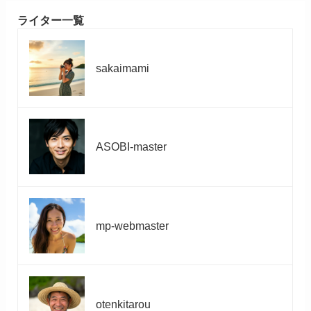
ライター一覧
sakaimami
ASOBI-master
mp-webmaster
otenkitarou