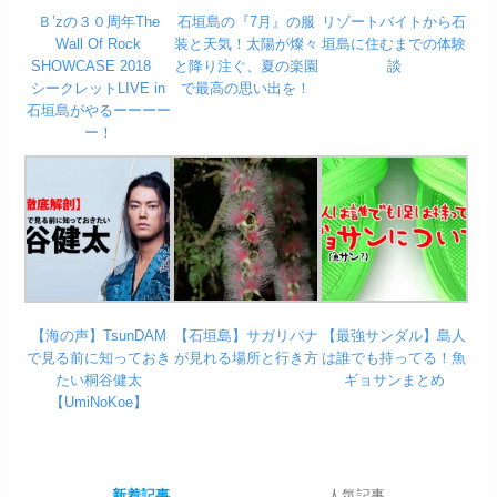
Ｂ’zの３０周年The
石垣島の『7月』の服
リゾートバイトから石
Wall Of Rock
装と天気！太陽が燦々
垣島に住むまでの体験
SHOWCASE 2018
と降り注ぐ、夏の楽園
談
シークレットLIVE in
で最高の思い出を！
石垣島がやるーーーー
ー！
【海の声】TsunDAM
【石垣島】サガリバナ
【最強サンダル】島人
で見る前に知っておき
が見れる場所と行き方
は誰でも持ってる！魚
たい桐谷健太
ギョサンまとめ
【UmiNoKoe】
新着記事
人気記事