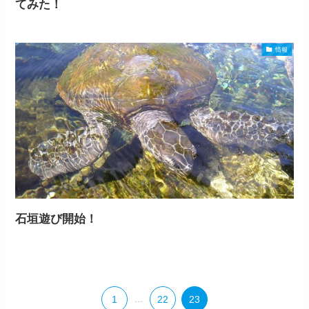
てみた！
情報
石垣遊び開始！
1
...
22
23