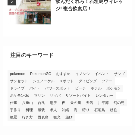
飲んだくれろ！石垣島ヴィレッ
ジ! 複合飲食店！
注目のキーワード
pokemon
PokemonGO
おすすめ
イノシシ
イベント
サンゴ
サンセット
シュノーケル
スポット
ダイビング
ツアー
ドライブ
バイト
パワースポット
ビーチ
ホテル
ポケモン
ポケモンGo
マリン
リゾバ
リゾートバイト
レンタカー
仕事
八重山
台風
場所
夜
天の川
天気
川平湾
幻の島
手作り
料理
服装
求人
沖縄
海
狩り
石垣島
移住
絶景
行き方
西表島
観光
遊び