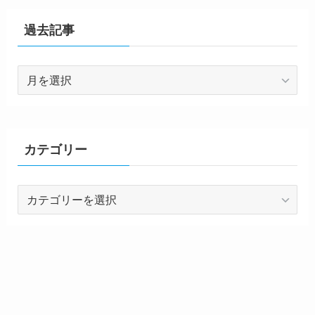
過去記事
過
去
記
事
カテゴリー
カ
テ
ゴ
リ
ー