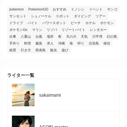
pokemon
PokemonGO
おすすめ
イノシシ
イベント
サンゴ
サンセット
シュノーケル
スポット
ダイビング
ツアー
ドライブ
バイト
パワースポット
ビーチ
ホテル
ポケモン
ポケモンGo
マリン
リゾバ
リゾートバイト
レンタカー
仕事
八重山
台風
場所
夜
天の川
天気
川平湾
幻の島
手作り
料理
服装
求人
沖縄
海
狩り
石垣島
移住
絶景
行き方
西表島
観光
遊び
ライター一覧
sakaimami
ASOBI-master