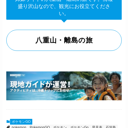
盛り沢山なので、観光にお役立てくださ
い。
八重山・離島の旅
ポケモンGO
pokemon
PokemonGO
ポケモン
ポケモンGo
早見表
石垣島