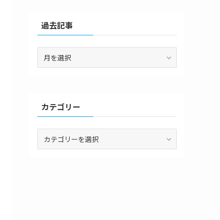
過去記事
過
去
記
事
カテゴリー
カ
テ
ゴ
リ
ー