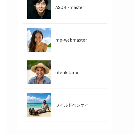
ASOBI-master
mp-webmaster
otenkitarou
ワイルドベンケイ