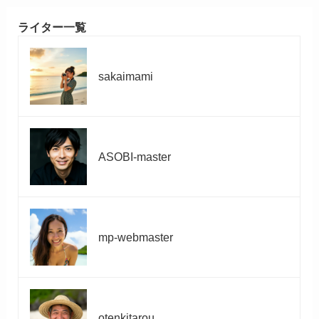
ライター一覧
sakaimami
ASOBI-master
mp-webmaster
otenkitarou