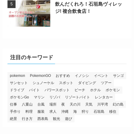
飲んだくれろ！石垣島ヴィレッ
ジ! 複合飲食店！
注目のキーワード
pokemon
PokemonGO
おすすめ
イノシシ
イベント
サンゴ
サンセット
シュノーケル
スポット
ダイビング
ツアー
ドライブ
バイト
パワースポット
ビーチ
ホテル
ポケモン
ポケモンGo
マリン
リゾバ
リゾートバイト
レンタカー
仕事
八重山
台風
場所
夜
天の川
天気
川平湾
幻の島
手作り
料理
服装
求人
沖縄
海
狩り
石垣島
移住
絶景
行き方
西表島
観光
遊び