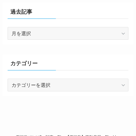
過去記事
過
去
記
事
カテゴリー
カ
テ
ゴ
リ
ー