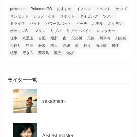
pokemon
PokemonGO
おすすめ
イノシシ
イベント
サンゴ
サンセット
シュノーケル
スポット
ダイビング
ツアー
ドライブ
バイト
パワースポット
ビーチ
ホテル
ポケモン
ポケモンGo
マリン
リゾバ
リゾートバイト
レンタカー
仕事
八重山
台風
場所
夜
天の川
天気
川平湾
幻の島
手作り
料理
服装
求人
沖縄
海
狩り
石垣島
移住
絶景
行き方
西表島
観光
遊び
ライター一覧
sakaimami
ASOBI-master