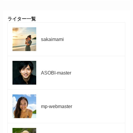
ライター一覧
sakaimami
ASOBI-master
mp-webmaster