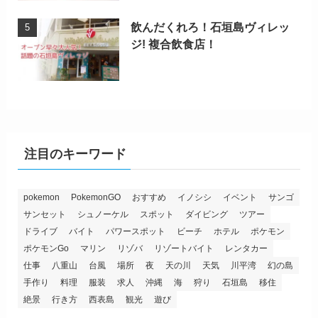
飲んだくれろ！石垣島ヴィレッ
ジ! 複合飲食店！
注目のキーワード
pokemon
PokemonGO
おすすめ
イノシシ
イベント
サンゴ
サンセット
シュノーケル
スポット
ダイビング
ツアー
ドライブ
バイト
パワースポット
ビーチ
ホテル
ポケモン
ポケモンGo
マリン
リゾバ
リゾートバイト
レンタカー
仕事
八重山
台風
場所
夜
天の川
天気
川平湾
幻の島
手作り
料理
服装
求人
沖縄
海
狩り
石垣島
移住
絶景
行き方
西表島
観光
遊び