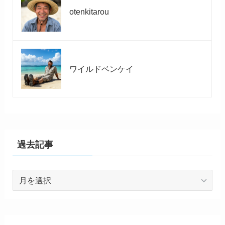
otenkitarou
ワイルドベンケイ
過去記事
過
去
記
事