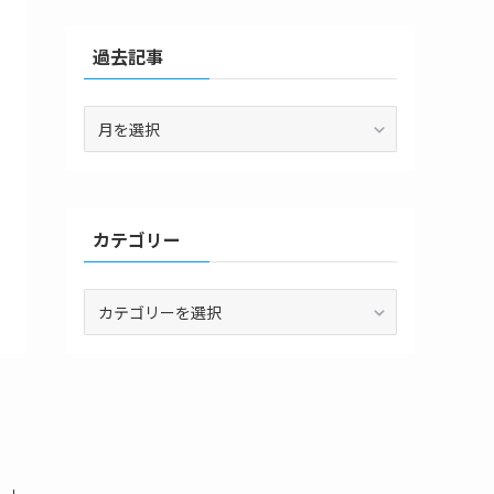
過去記事
過
去
記
事
カテゴリー
カ
テ
ゴ
リ
ー