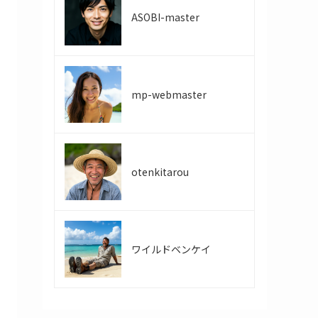
ASOBI-master
mp-webmaster
otenkitarou
ワイルドベンケイ