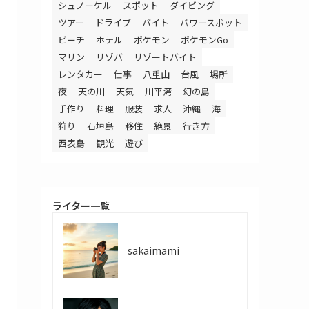
シュノーケル
スポット
ダイビング
ツアー
ドライブ
バイト
パワースポット
ビーチ
ホテル
ポケモン
ポケモンGo
マリン
リゾバ
リゾートバイト
レンタカー
仕事
八重山
台風
場所
夜
天の川
天気
川平湾
幻の島
手作り
料理
服装
求人
沖縄
海
狩り
石垣島
移住
絶景
行き方
西表島
観光
遊び
ライター一覧
sakaimami