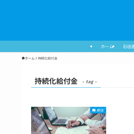
ホーム
石垣
ホーム
持続化給付金
持続化給付金
– tag –
移住