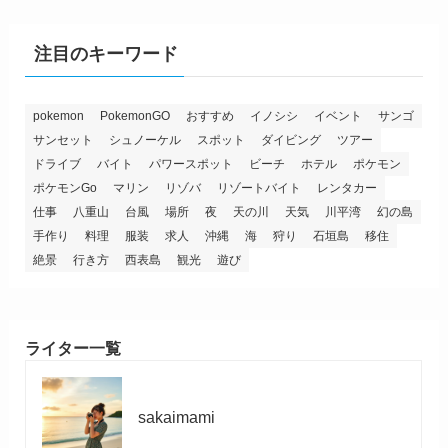
注目のキーワード
pokemon
PokemonGO
おすすめ
イノシシ
イベント
サンゴ
サンセット
シュノーケル
スポット
ダイビング
ツアー
ドライブ
バイト
パワースポット
ビーチ
ホテル
ポケモン
ポケモンGo
マリン
リゾバ
リゾートバイト
レンタカー
仕事
八重山
台風
場所
夜
天の川
天気
川平湾
幻の島
手作り
料理
服装
求人
沖縄
海
狩り
石垣島
移住
絶景
行き方
西表島
観光
遊び
ライター一覧
sakaimami