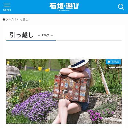
MENU
ホーム
引っ越し
引っ越し
– tag –
石垣島