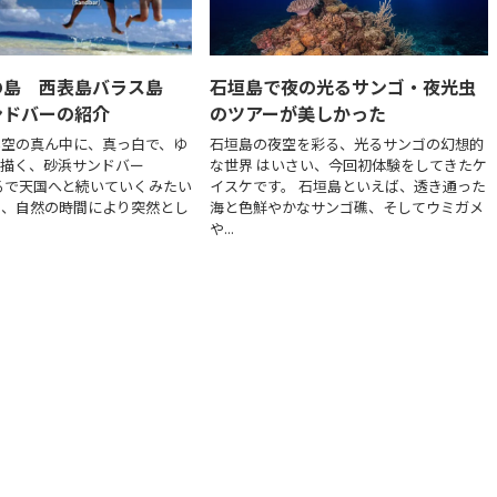
の島 西表島バラス島
石垣島で夜の光るサンゴ・夜光虫
ンドバーの紹介
のツアーが美しかった
い空の真ん中に、真っ白で、ゆ
石垣島の夜空を彩る、光るサンゴの幻想的
を描く、砂浜サンドバー
な世界 はいさい、今回初体験をしてきたケ
るで天国へと続いていくみたい
イスケです。 石垣島といえば、透き通った
は、自然の時間により突然とし
海と色鮮やかなサンゴ礁、そしてウミガメ
や...