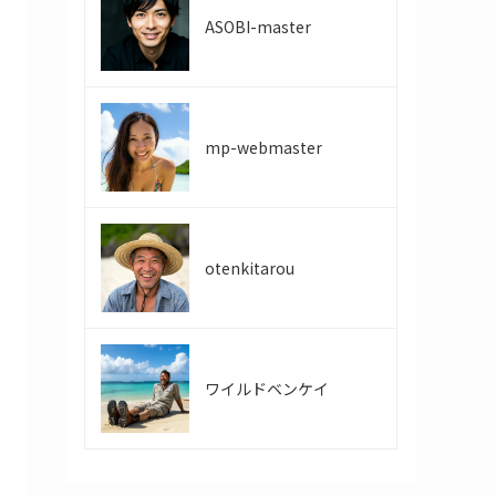
ASOBI-master
mp-webmaster
otenkitarou
ワイルドベンケイ