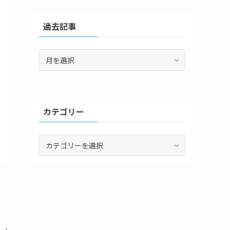
過去記事
過
去
記
事
カテゴリー
カ
テ
ゴ
リ
ー