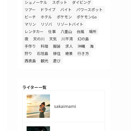
シュノーケル
スポット
ダイビング
ツアー
ドライブ
バイト
パワースポット
ビーチ
ホテル
ポケモン
ポケモンGo
マリン
リゾバ
リゾートバイト
レンタカー
仕事
八重山
台風
場所
夜
天の川
天気
川平湾
幻の島
手作り
料理
服装
求人
沖縄
海
狩り
石垣島
移住
絶景
行き方
西表島
観光
遊び
ライター一覧
sakaimami