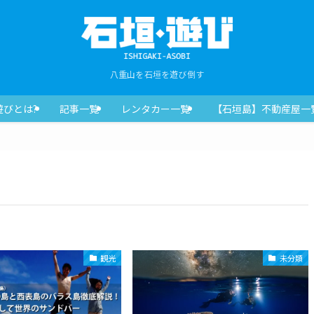
八重山を石垣を遊び倒す
遊びとは?
記事一覧
レンタカー一覧
【石垣島】不動産屋一
観光
未分類