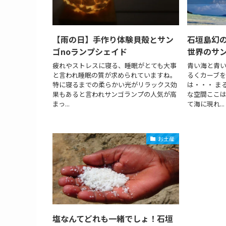
【雨の日】手作り体験貝殻とサン
石垣島幻
ゴnoランプシェイド
世界のサ
疲れやストレスに寝る、睡眠がとても大事
青い海と青
と言われ睡眠の質が求められていますね。
るくカーブ
特に寝るまでの柔らかい光がリラックス効
は・・・ ま
果もあると言われサンゴランプの人気が高
な空間ここ
まっ...
て海に現れ...
お土産
塩なんてどれも一緒でしょ！石垣