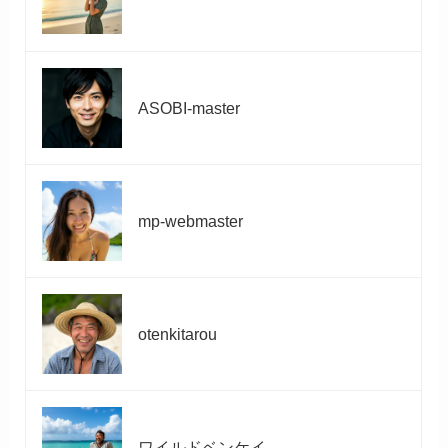
ASOBI-master
mp-webmaster
otenkitarou
ワイルドベンケイ