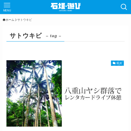
MENU
ホーム
サトウキビ
サトウキビ
– tag –
観光