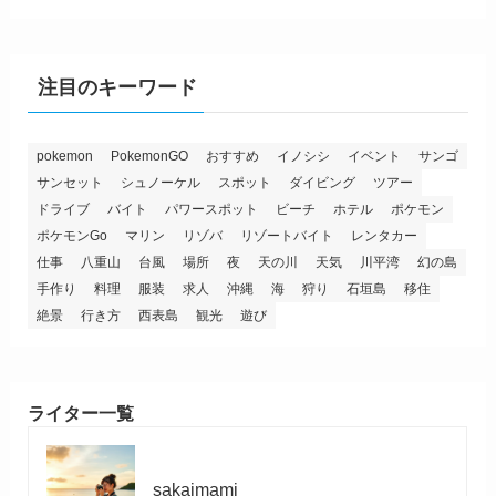
注目のキーワード
pokemon
PokemonGO
おすすめ
イノシシ
イベント
サンゴ
サンセット
シュノーケル
スポット
ダイビング
ツアー
ドライブ
バイト
パワースポット
ビーチ
ホテル
ポケモン
ポケモンGo
マリン
リゾバ
リゾートバイト
レンタカー
仕事
八重山
台風
場所
夜
天の川
天気
川平湾
幻の島
手作り
料理
服装
求人
沖縄
海
狩り
石垣島
移住
絶景
行き方
西表島
観光
遊び
ライター一覧
sakaimami