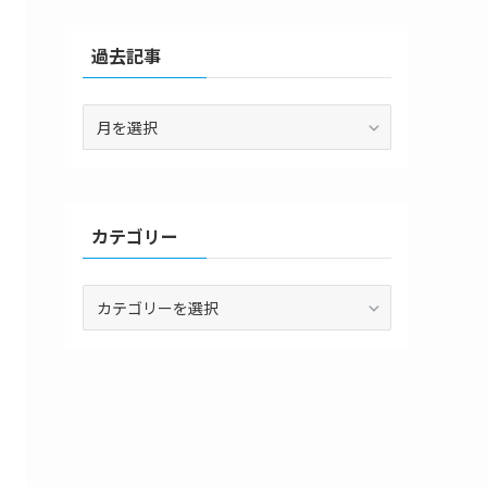
過去記事
過
去
記
事
カテゴリー
カ
テ
ゴ
リ
ー