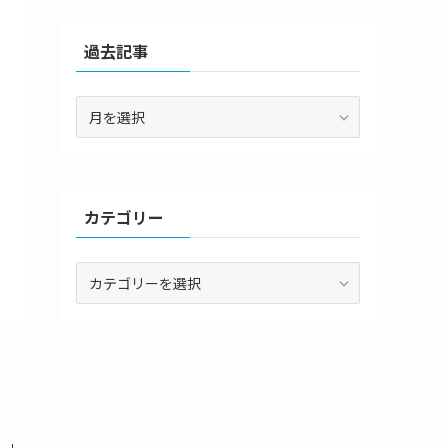
過去記事
過
去
記
事
カテゴリー
カ
テ
ゴ
リ
ー