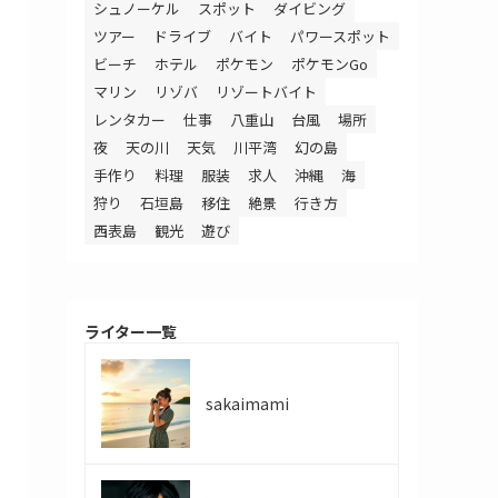
シュノーケル
スポット
ダイビング
ツアー
ドライブ
バイト
パワースポット
ビーチ
ホテル
ポケモン
ポケモンGo
マリン
リゾバ
リゾートバイト
レンタカー
仕事
八重山
台風
場所
夜
天の川
天気
川平湾
幻の島
手作り
料理
服装
求人
沖縄
海
狩り
石垣島
移住
絶景
行き方
西表島
観光
遊び
ライター一覧
sakaimami