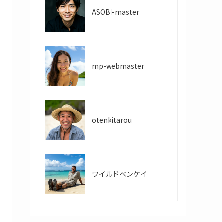
ASOBI-master
mp-webmaster
otenkitarou
ワイルドベンケイ