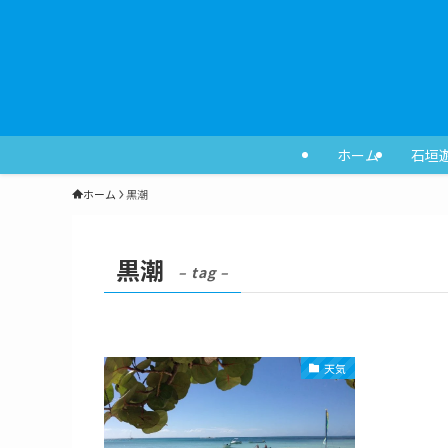
ホーム
石垣
ホーム
黒潮
黒潮
– tag –
天気