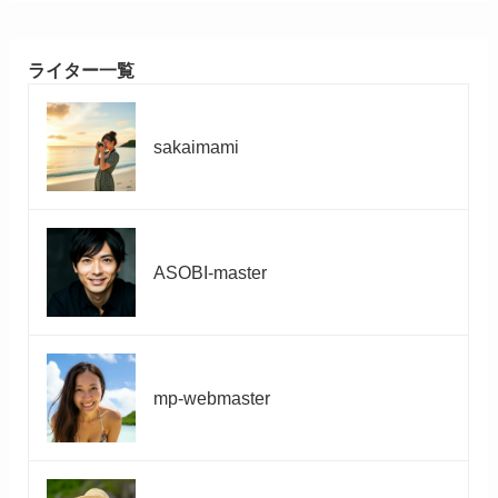
ライター一覧
sakaimami
ASOBI-master
mp-webmaster