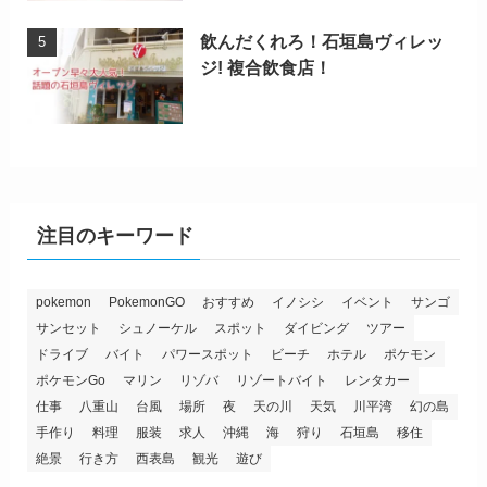
飲んだくれろ！石垣島ヴィレッ
ジ! 複合飲食店！
注目のキーワード
pokemon
PokemonGO
おすすめ
イノシシ
イベント
サンゴ
サンセット
シュノーケル
スポット
ダイビング
ツアー
ドライブ
バイト
パワースポット
ビーチ
ホテル
ポケモン
ポケモンGo
マリン
リゾバ
リゾートバイト
レンタカー
仕事
八重山
台風
場所
夜
天の川
天気
川平湾
幻の島
手作り
料理
服装
求人
沖縄
海
狩り
石垣島
移住
絶景
行き方
西表島
観光
遊び