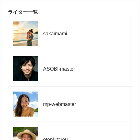
ライター一覧
sakaimami
ASOBI-master
mp-webmaster
otenkitarou