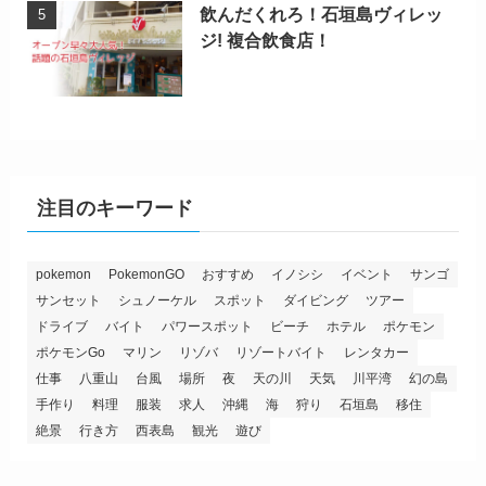
飲んだくれろ！石垣島ヴィレッ
ジ! 複合飲食店！
注目のキーワード
pokemon
PokemonGO
おすすめ
イノシシ
イベント
サンゴ
サンセット
シュノーケル
スポット
ダイビング
ツアー
ドライブ
バイト
パワースポット
ビーチ
ホテル
ポケモン
ポケモンGo
マリン
リゾバ
リゾートバイト
レンタカー
仕事
八重山
台風
場所
夜
天の川
天気
川平湾
幻の島
手作り
料理
服装
求人
沖縄
海
狩り
石垣島
移住
絶景
行き方
西表島
観光
遊び