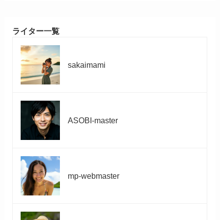
ライター一覧
sakaimami
ASOBI-master
mp-webmaster