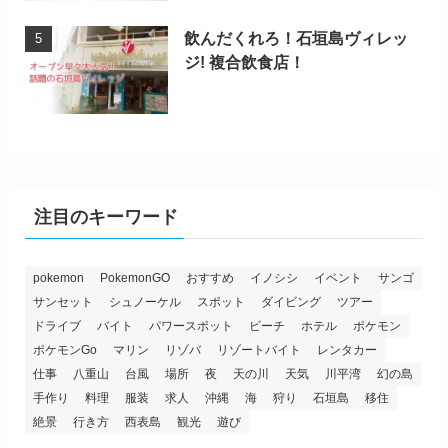
飲んだくれろ！石垣島ヴィレッ
ジ! 複合飲食店！
注目のキーワード
pokemon
PokemonGO
おすすめ
イノシシ
イベント
サンゴ
サンセット
シュノーケル
スポット
ダイビング
ツアー
ドライブ
バイト
パワースポット
ビーチ
ホテル
ポケモン
ポケモンGo
マリン
リゾバ
リゾートバイト
レンタカー
仕事
八重山
台風
場所
夜
天の川
天気
川平湾
幻の島
手作り
料理
服装
求人
沖縄
海
狩り
石垣島
移住
絶景
行き方
西表島
観光
遊び