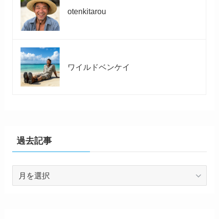
otenkitarou
ワイルドベンケイ
過去記事
過
去
記
事