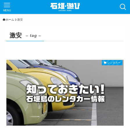
MENU
ホーム
激安
激安
– tag –
レンタカー