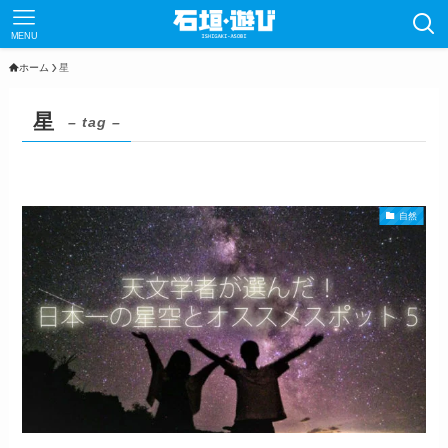
MENU
ホーム
星
星
– tag –
自然