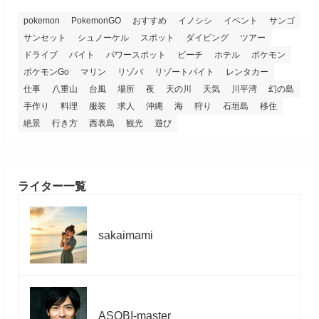
pokemon
PokemonGO
おすすめ
イノシシ
イベント
サンゴ
サンセット
シュノーケル
スポット
ダイビング
ツアー
ドライブ
バイト
パワースポット
ビーチ
ホテル
ポケモン
ポケモンGo
マリン
リゾバ
リゾートバイト
レンタカー
仕事
八重山
台風
場所
夜
天の川
天気
川平湾
幻の島
手作り
料理
服装
求人
沖縄
海
狩り
石垣島
移住
絶景
行き方
西表島
観光
遊び
ライター一覧
sakaimami
ASOBI-master