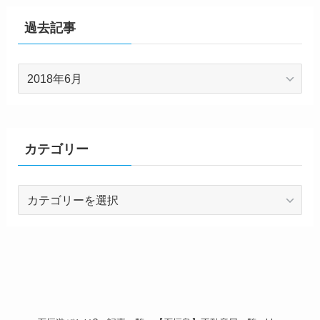
過去記事
過
去
記
事
カテゴリー
カ
テ
ゴ
リ
ー