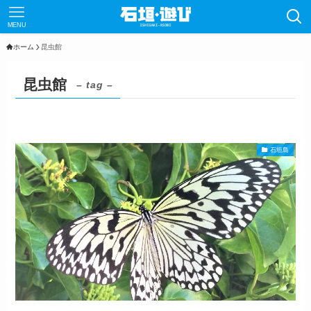
MENU
ホーム
昆虫館
昆虫館
– tag –
石垣島