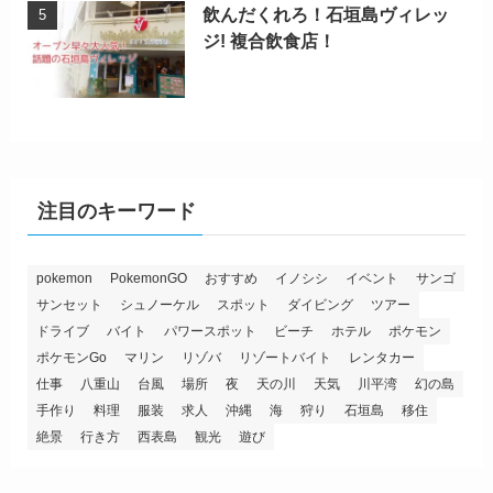
飲んだくれろ！石垣島ヴィレッ
ジ! 複合飲食店！
注目のキーワード
pokemon
PokemonGO
おすすめ
イノシシ
イベント
サンゴ
サンセット
シュノーケル
スポット
ダイビング
ツアー
ドライブ
バイト
パワースポット
ビーチ
ホテル
ポケモン
ポケモンGo
マリン
リゾバ
リゾートバイト
レンタカー
仕事
八重山
台風
場所
夜
天の川
天気
川平湾
幻の島
手作り
料理
服装
求人
沖縄
海
狩り
石垣島
移住
絶景
行き方
西表島
観光
遊び