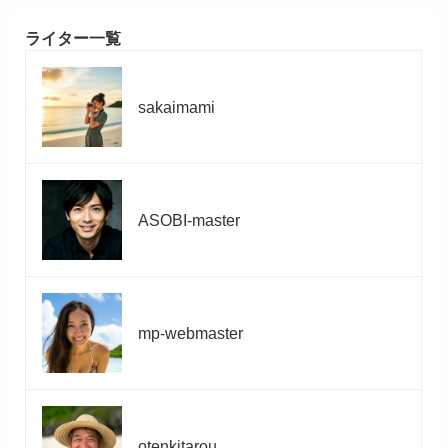
ライター一覧
sakaimami
ASOBI-master
mp-webmaster
otenkitarou