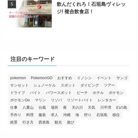
飲んだくれろ！石垣島ヴィレッ
ジ! 複合飲食店！
注目のキーワード
pokemon
PokemonGO
おすすめ
イノシシ
イベント
サンゴ
サンセット
シュノーケル
スポット
ダイビング
ツアー
ドライブ
バイト
パワースポット
ビーチ
ホテル
ポケモン
ポケモンGo
マリン
リゾバ
リゾートバイト
レンタカー
仕事
八重山
台風
場所
夜
天の川
天気
川平湾
幻の島
手作り
料理
服装
求人
沖縄
海
狩り
石垣島
移住
絶景
行き方
西表島
観光
遊び