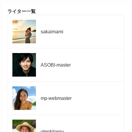
ライター一覧
sakaimami
ASOBI-master
mp-webmaster
otenkitarou