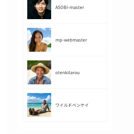
ASOBI-master
mp-webmaster
otenkitarou
ワイルドベンケイ