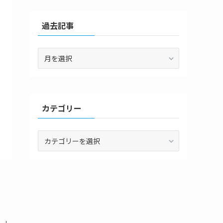
過去記事
過
去
記
事
カテゴリー
カ
テ
ゴ
リ
ー