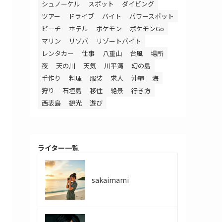
シュノーケル
スポット
ダイビング
ツアー
ドライブ
バイト
パワースポット
ビーチ
ホテル
ポケモン
ポケモンGo
マリン
リゾバ
リゾートバイト
レンタカー
仕事
八重山
台風
場所
夜
天の川
天気
川平湾
幻の島
手作り
料理
服装
求人
沖縄
海
狩り
石垣島
移住
絶景
行き方
西表島
観光
遊び
ライター一覧
sakaimami